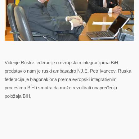
Viđenje Ruske federacije o evropskim integracijama BiH
predstavio nam je ruski ambasadro NJ.E. Petr Ivancev. Ruska
federacija je blagonaklona prema evropski integrativnim
procesima BiH i smatra da može rezultirati unapređenju
položaja BiH.